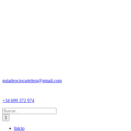
guiadeociocartelera@gmail.com
+34 699 372 974
Buscar:
Inicio