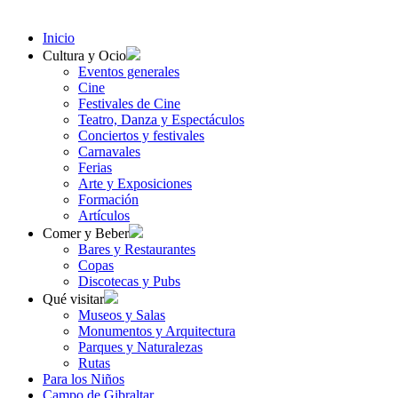
Inicio
Cultura y Ocio
Eventos generales
Cine
Festivales de Cine
Teatro, Danza y Espectáculos
Conciertos y festivales
Carnavales
Ferias
Arte y Exposiciones
Formación
Artículos
Comer y Beber
Bares y Restaurantes
Copas
Discotecas y Pubs
Qué visitar
Museos y Salas
Monumentos y Arquitectura
Parques y Naturalezas
Rutas
Para los Niños
Campo de Gibraltar