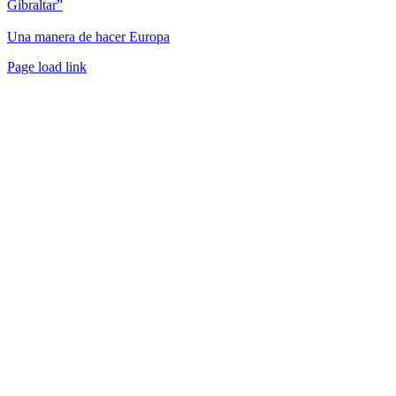
Gibraltar”
Una manera de hacer Europa
Facebook
Twitter
Instagram
Pinterest
Page load link
Ir
a
Arriba