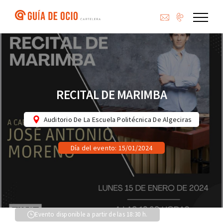
Saltar
al
contenido
RECITAL DE MARIMBA
Auditorio De La Escuela Politécnica De Algeciras
Día del evento: 15/01/2024
Evento disponible a partir de las 18:30 h.