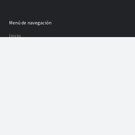
Menú de navegación
Inicio
Cultura y ocio
Para los niños
Revistas
Información legal
Política de Privacidad
Poltica de Cookies
Desarrollo: Agencia Adhoc