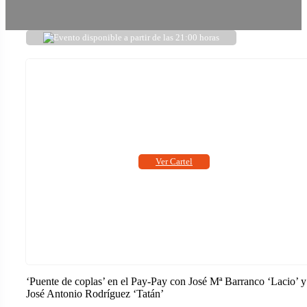
Evento disponible a partir de las 21:00 horas
Ver Cartel
‘Puente de coplas’ en el Pay-Pay con José Mª Barranco ‘Lacio’ y
José Antonio Rodríguez ‘Tatán’