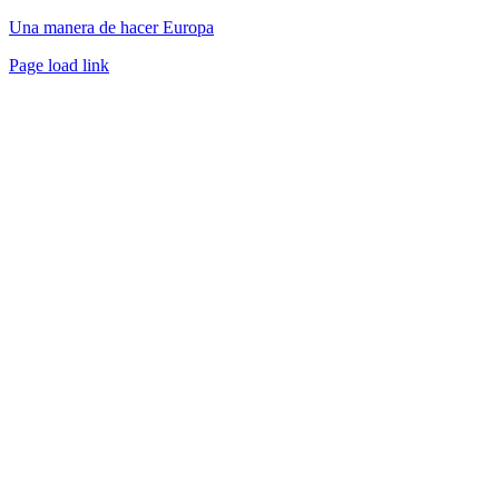
Una manera de hacer Europa
Facebook
Twitter
Instagram
Pinterest
Page load link
Ir
a
Arriba