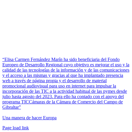
“Elisa Carmen Fernández Marín ha sido beneficiaria del Fondo
Europeo de Desarrollo Regional cuyo objetivo es mejorar el uso y la
calidad de las tecnologías de la información y de las comunicaciones
y el acceso a las mismas y gracias al que ha implantado presencia
web a través de página propia y el desarrollo de material
promocional audiovisual para uso en internet para impulsar la
incorporación de las TIC a la actividad habitual de las pymes desde
julio hasta agosto del 2023. Para ello ha contado con el apoyo del
programa TICCámaras de la Cámara de Comercio del Campo de
Gibraltar”
Una manera de hacer Europa
Facebook
Twitter
Instagram
Pinterest
Page load link