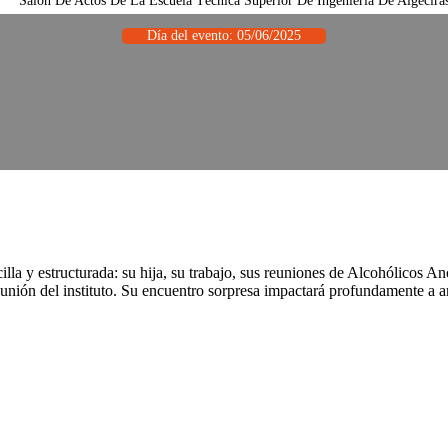
Salón De Actos De La Escuela Técnica Superior De Ingeniería De Algecira
Día del evento: 05/06/2025
illa y estructurada: su hija, su trabajo, sus reuniones de Alcohólicos A
 reunión del instituto. Su encuentro sorpresa impactará profundamente a 