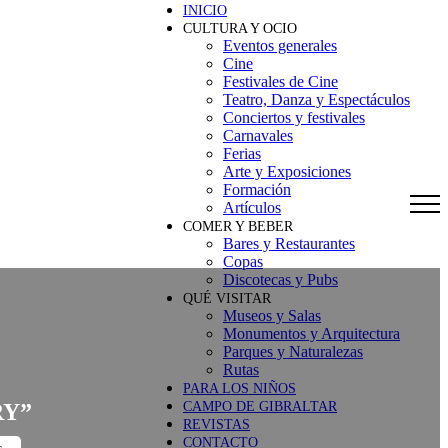
INICIO
CULTURA Y OCIO
Eventos generales
Cine
Festivales de Cine
Teatro, Danza y Espectáculos
Conciertos y festivales
Carnavales
Ferias
Arte y Exposiciones
Formación
Artículos
COMER Y BEBER
Bares y Restaurantes
Copas
Discotecas y Pubs
QUÉ VISITAR
Museos y Salas
Monumentos y Arquitectura
Parques y Naturalezas
Rutas
PARA LOS NIÑOS
CAMPO DE GIBRALTAR
RY”
REVISTAS
CONTACTO