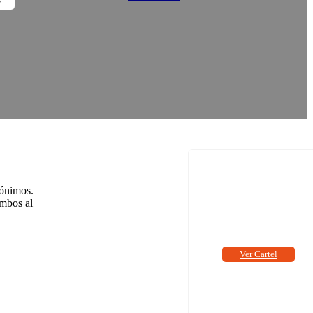
s.
nónimos.
ambos al
Ver Cartel