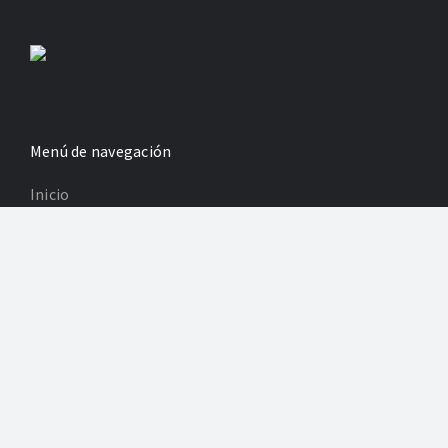
Menú de navegación
Inicio
Cultura y ocio
Para los niños
Revistas
Información legal
Política de Privacidad
Poltica de Cookies