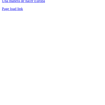
Una manera de hacer Europa
Facebook
Twitter
Instagram
Pinterest
Page load link
Ir
a
Arriba