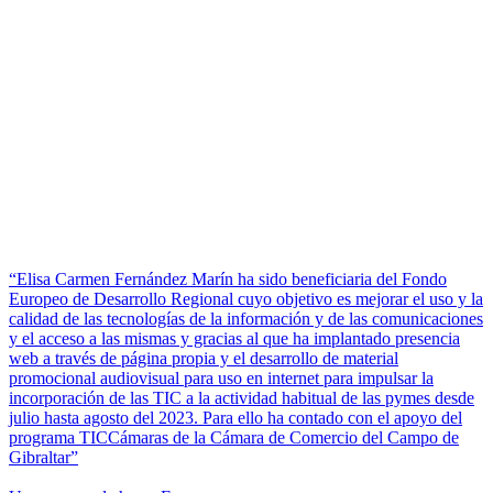
“Elisa Carmen Fernández Marín ha sido beneficiaria del Fondo
Europeo de Desarrollo Regional cuyo objetivo es mejorar el uso y la
calidad de las tecnologías de la información y de las comunicaciones
y el acceso a las mismas y gracias al que ha implantado presencia
web a través de página propia y el desarrollo de material
promocional audiovisual para uso en internet para impulsar la
incorporación de las TIC a la actividad habitual de las pymes desde
julio hasta agosto del 2023. Para ello ha contado con el apoyo del
programa TICCámaras de la Cámara de Comercio del Campo de
Gibraltar”