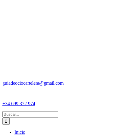
guiadeociocartelera@gmail.com
+34 699 372 974
Buscar:
Inicio