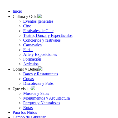
Inicio
Cultura y Ocio
Eventos generales
Cine
Festivales de Cine
Teatro, Danza y Espectáculos
Conciertos y festivales
Carnavales
Ferias
Arte y Exposiciones
Formación
Artículos
Comer y Beber
Bares y Restaurantes
Copas
Discotecas y Pubs
Qué visitar
Museos y Salas
Monumentos y Arquitectura
Parques y Naturalezas
Rutas
Para los Niños
Campo de Gibraltar