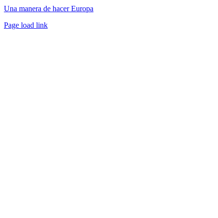
Una manera de hacer Europa
Facebook
Twitter
Instagram
Pinterest
Page load link
Ir
a
Arriba