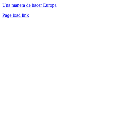
Una manera de hacer Europa
Facebook
Twitter
Instagram
Pinterest
Page load link
Ir
a
Arriba