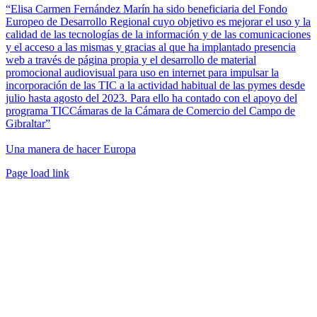
“Elisa Carmen Fernández Marín ha sido beneficiaria del Fondo
Europeo de Desarrollo Regional cuyo objetivo es mejorar el uso y la
calidad de las tecnologías de la información y de las comunicaciones
y el acceso a las mismas y gracias al que ha implantado presencia
web a través de página propia y el desarrollo de material
promocional audiovisual para uso en internet para impulsar la
incorporación de las TIC a la actividad habitual de las pymes desde
julio hasta agosto del 2023. Para ello ha contado con el apoyo del
programa TICCámaras de la Cámara de Comercio del Campo de
Gibraltar”
Una manera de hacer Europa
Facebook
Twitter
Instagram
Pinterest
Page load link
Ir
a
Arriba