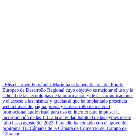
“Elisa Carmen Fernández Marín ha sido beneficiaria del Fondo
Europeo de Desarrollo Regional cuyo objetivo es mejorar el uso y la
calidad de las tecnologías de la información y de las comunicaciones
y el acceso a las mismas y gracias al que ha implantado presencia
web a través de página propia y el desarrollo de material
promocional audiovisual para uso en internet para impulsar la
incorporación de las TIC a la actividad habitual de las pymes desde
julio hasta agosto del 2023. Para ello ha contado con el apoyo del
programa TICCámaras de la Cámara de Comercio del Campo de
Gibraltar”