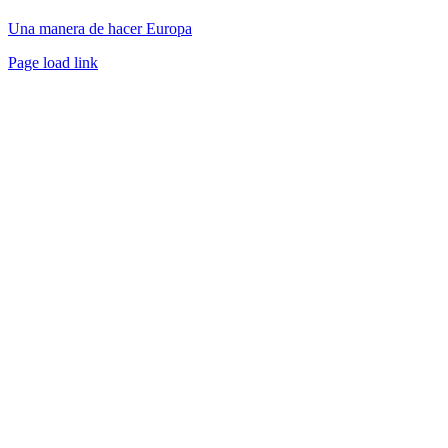
Una manera de hacer Europa
Facebook
Twitter
Instagram
Pinterest
Page load link
Ir
a
Arriba