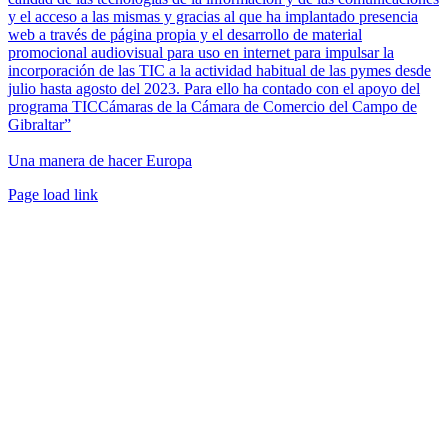
y el acceso a las mismas y gracias al que ha implantado presencia
web a través de página propia y el desarrollo de material
promocional audiovisual para uso en internet para impulsar la
incorporación de las TIC a la actividad habitual de las pymes desde
julio hasta agosto del 2023. Para ello ha contado con el apoyo del
programa TICCámaras de la Cámara de Comercio del Campo de
Gibraltar”
Una manera de hacer Europa
Facebook
Twitter
Instagram
Pinterest
Page load link
Ir
a
Arriba