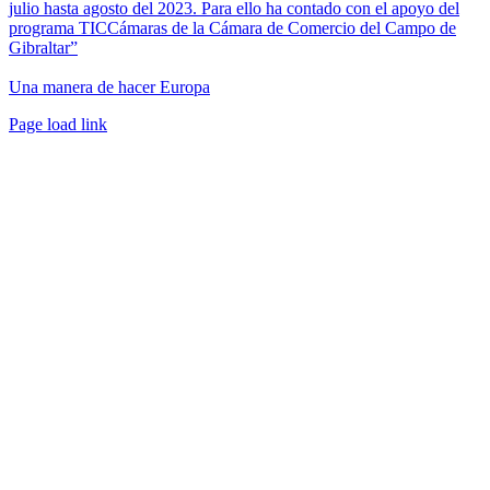
julio hasta agosto del 2023. Para ello ha contado con el apoyo del
programa TICCámaras de la Cámara de Comercio del Campo de
Gibraltar”
Una manera de hacer Europa
Facebook
Twitter
Instagram
Pinterest
Page load link
Ir
a
Arriba