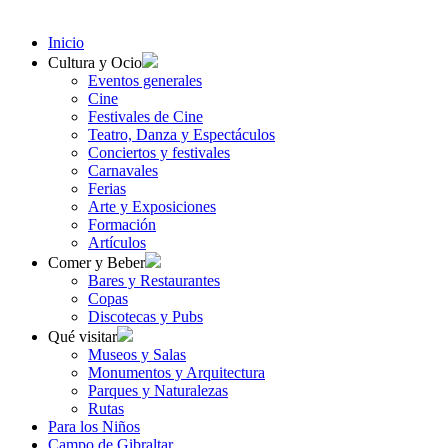
Inicio
Cultura y Ocio
Eventos generales
Cine
Festivales de Cine
Teatro, Danza y Espectáculos
Conciertos y festivales
Carnavales
Ferias
Arte y Exposiciones
Formación
Artículos
Comer y Beber
Bares y Restaurantes
Copas
Discotecas y Pubs
Qué visitar
Museos y Salas
Monumentos y Arquitectura
Parques y Naturalezas
Rutas
Para los Niños
Campo de Gibraltar