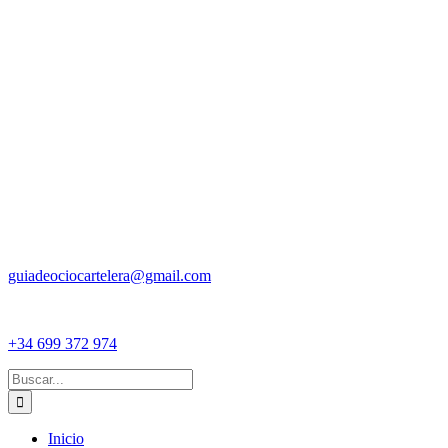
guiadeociocartelera@gmail.com
+34 699 372 974
Buscar:
Inicio