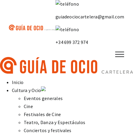
Saltar
al
guiadeociocartelera@gmail.com
contenido
+34 699 372 974
Inicio
Cultura y Ocio
Eventos generales
Cine
Festivales de Cine
Teatro, Danza y Espectáculos
Conciertos y festivales