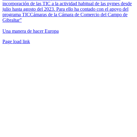
incorporación de las TIC a la actividad habitual de las pymes desde
julio hasta agosto del 2023. Para ello ha contado con el apoyo del
programa TICCámaras de la Cámara de Comercio del Campo de
Gibraltar”
Una manera de hacer Europa
Facebook
Twitter
Instagram
Pinterest
Page load link
Ir
a
Arriba