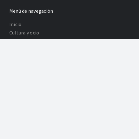
Menú de navegación
Inicio
Cultura y ocio
Para los niños
Revistas
Información legal
Política de Privacidad
Poltica de Cookies
Desarrollo: Agencia Adhoc