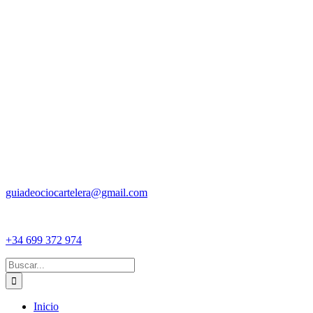
guiadeociocartelera@gmail.com
+34 699 372 974
Buscar:
Inicio