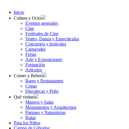
Inicio
Cultura y Ocio
Eventos generales
Cine
Festivales de Cine
Teatro, Danza y Espectáculos
Conciertos y festivales
Carnavales
Ferias
Arte y Exposiciones
Formación
Artículos
Comer y Beber
Bares y Restaurantes
Copas
Discotecas y Pubs
Qué visitar
Museos y Salas
Monumentos y Arquitectura
Parques y Naturalezas
Rutas
Para los Niños
Campo de Gibraltar