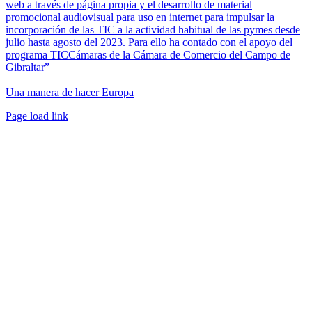
web a través de página propia y el desarrollo de material
promocional audiovisual para uso en internet para impulsar la
incorporación de las TIC a la actividad habitual de las pymes desde
julio hasta agosto del 2023. Para ello ha contado con el apoyo del
programa TICCámaras de la Cámara de Comercio del Campo de
Gibraltar”
Una manera de hacer Europa
Facebook
Twitter
Instagram
Pinterest
Page load link
Ir
a
Arriba