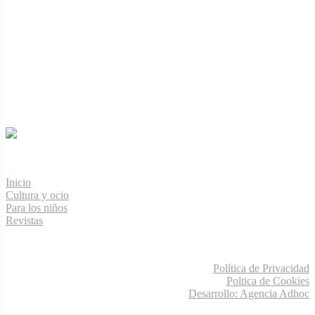
Menú de navegación
Inicio
Cultura y ocio
Para los niños
Revistas
Información legal
Política de Privacidad
Poltica de Cookies
Desarrollo: Agencia Adhoc