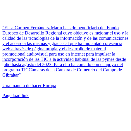
“Elisa Carmen Fernández Marín ha sido beneficiaria del Fondo
Europeo de Desarrollo Regional cuyo objetivo es mejorar el uso y la
calidad de las tecnologías de la información y de las comunicaciones
y el acceso a las mismas y gracias al que ha implantado presencia
web a través de página propia y el desarrollo de material
promocional audiovisual para uso en internet para impulsar la
incorporación de las TIC a la actividad habitual de las pymes desde
julio hasta agosto del 2023. Para ello ha contado con el apoyo del
programa TICCámaras de la Cámara de Comercio del Campo de
Gibraltar”
Una manera de hacer Europa
Facebook
Twitter
Instagram
Pinterest
Page load link
Ir
a
Arriba