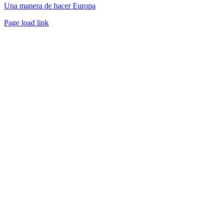
Una manera de hacer Europa
Facebook
Twitter
Instagram
Pinterest
Page load link
Ir
a
Arriba