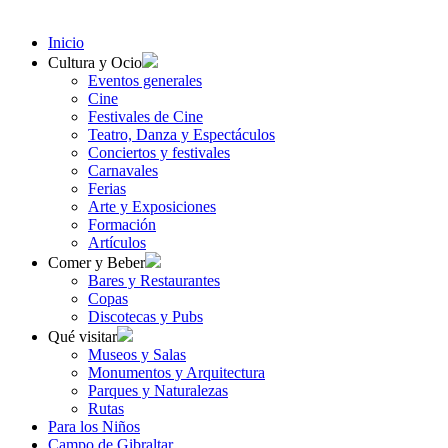
Inicio
Cultura y Ocio
Eventos generales
Cine
Festivales de Cine
Teatro, Danza y Espectáculos
Conciertos y festivales
Carnavales
Ferias
Arte y Exposiciones
Formación
Artículos
Comer y Beber
Bares y Restaurantes
Copas
Discotecas y Pubs
Qué visitar
Museos y Salas
Monumentos y Arquitectura
Parques y Naturalezas
Rutas
Para los Niños
Campo de Gibraltar