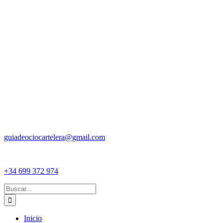
guiadeociocartelera@gmail.com
+34 699 372 974
Buscar:
Inicio