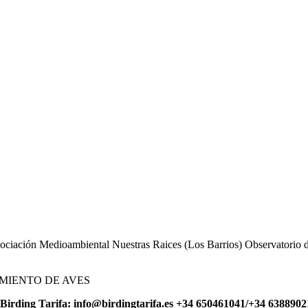
Asociación Medioambiental Nuestras Raices (Los Barrios) Observator
TAMIENTO DE AVES
las Birding Tarifa: info@birdingtarifa.es +34 650461041/+34 638890