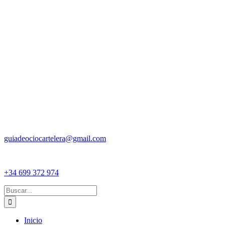
guiadeociocartelera@gmail.com
+34 699 372 974
Buscar:
Inicio