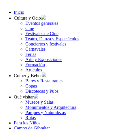
Inicio
Cultura y Ocio
Eventos generales
Cine
Festivales de Cine
Teatro, Danza y Espectáculos
Conciertos y festivales
Carnavales
Ferias
Arte y Exposiciones
Formación
Artículos
Comer y Beber
Bares y Restaurantes
Copas
Discotecas y Pubs
Qué visitar
Museos y Salas
Monumentos y Arquitectura
Parques y Naturalezas
Rutas
Para los Niños
Campo de Gibraltar