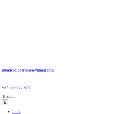
guiadeociocartelera@gmail.com
+34 699 372 974
Buscar:
Inicio