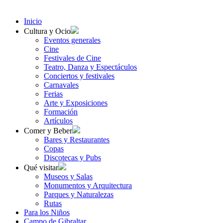
Inicio
Cultura y Ocio
Eventos generales
Cine
Festivales de Cine
Teatro, Danza y Espectáculos
Conciertos y festivales
Carnavales
Ferias
Arte y Exposiciones
Formación
Artículos
Comer y Beber
Bares y Restaurantes
Copas
Discotecas y Pubs
Qué visitar
Museos y Salas
Monumentos y Arquitectura
Parques y Naturalezas
Rutas
Para los Niños
Campo de Gibraltar