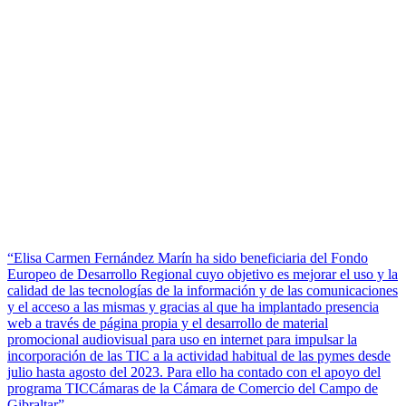
“Elisa Carmen Fernández Marín ha sido beneficiaria del Fondo
Europeo de Desarrollo Regional cuyo objetivo es mejorar el uso y la
calidad de las tecnologías de la información y de las comunicaciones
y el acceso a las mismas y gracias al que ha implantado presencia
web a través de página propia y el desarrollo de material
promocional audiovisual para uso en internet para impulsar la
incorporación de las TIC a la actividad habitual de las pymes desde
julio hasta agosto del 2023. Para ello ha contado con el apoyo del
programa TICCámaras de la Cámara de Comercio del Campo de
Gibraltar”