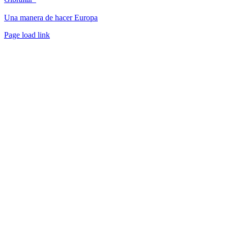
Una manera de hacer Europa
Facebook
Twitter
Instagram
Pinterest
Page load link
Ir
a
Arriba