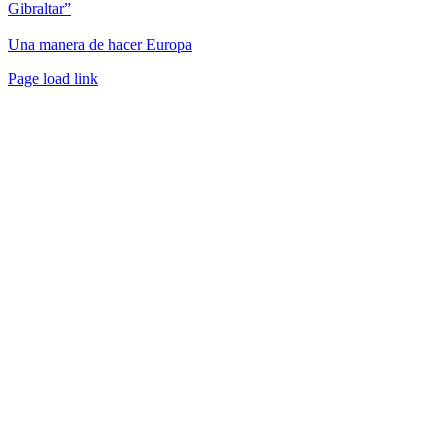
Gibraltar”
Una manera de hacer Europa
Facebook
Twitter
Instagram
Pinterest
Page load link
Ir
a
Arriba