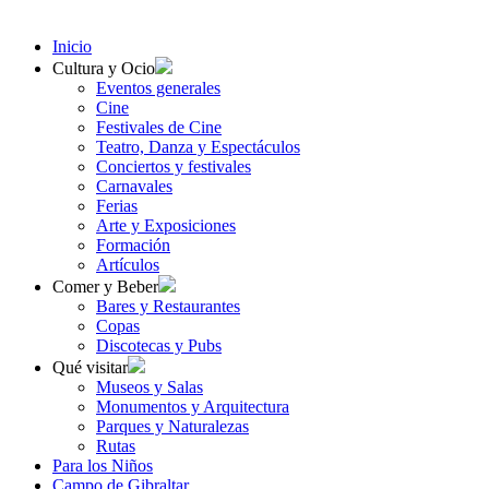
Inicio
Cultura y Ocio
Eventos generales
Cine
Festivales de Cine
Teatro, Danza y Espectáculos
Conciertos y festivales
Carnavales
Ferias
Arte y Exposiciones
Formación
Artículos
Comer y Beber
Bares y Restaurantes
Copas
Discotecas y Pubs
Qué visitar
Museos y Salas
Monumentos y Arquitectura
Parques y Naturalezas
Rutas
Para los Niños
Campo de Gibraltar