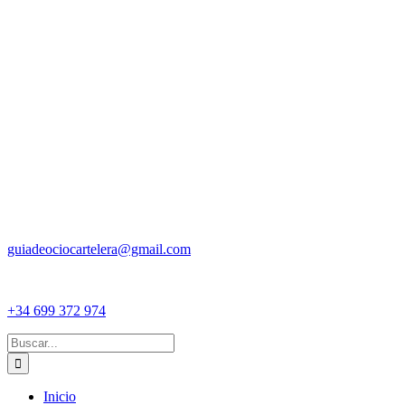
guiadeociocartelera@gmail.com
+34 699 372 974
Buscar:
Inicio