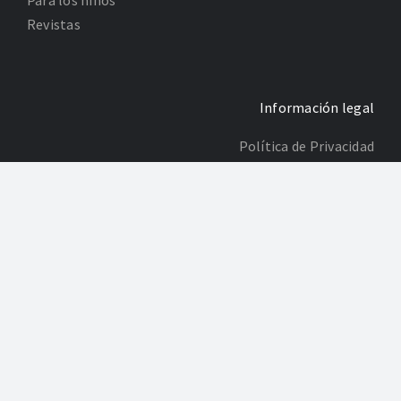
Para los niños
Revistas
Información legal
Política de Privacidad
Poltica de Cookies
Desarrollo: Agencia Adhoc
“Elisa Carmen Fernández Marín ha sido beneficiaria del Fondo