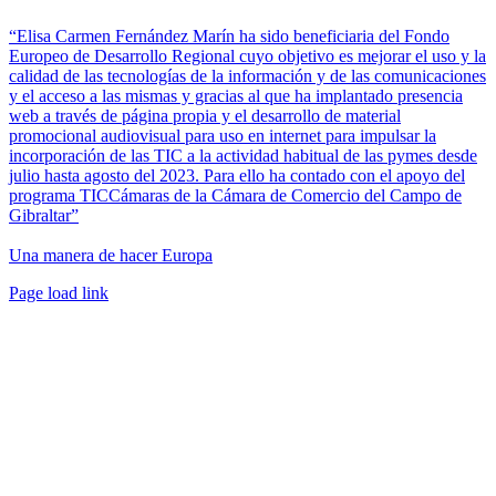
“Elisa Carmen Fernández Marín ha sido beneficiaria del Fondo
Europeo de Desarrollo Regional cuyo objetivo es mejorar el uso y la
calidad de las tecnologías de la información y de las comunicaciones
y el acceso a las mismas y gracias al que ha implantado presencia
web a través de página propia y el desarrollo de material
promocional audiovisual para uso en internet para impulsar la
incorporación de las TIC a la actividad habitual de las pymes desde
julio hasta agosto del 2023. Para ello ha contado con el apoyo del
programa TICCámaras de la Cámara de Comercio del Campo de
Gibraltar”
Una manera de hacer Europa
Facebook
Twitter
Instagram
Pinterest
Page load link
Ir
a
Arriba