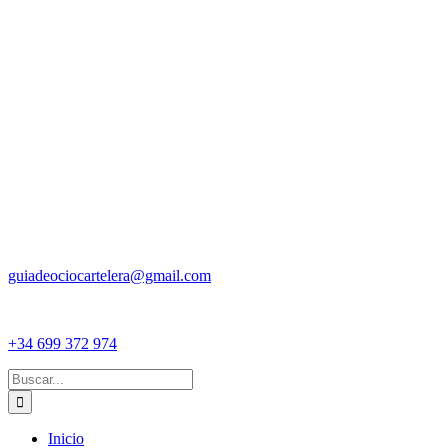
guiadeociocartelera@gmail.com
+34 699 372 974
Buscar:
Inicio