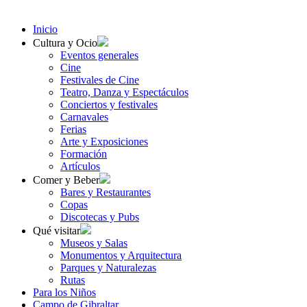
Inicio
Cultura y Ocio
Eventos generales
Cine
Festivales de Cine
Teatro, Danza y Espectáculos
Conciertos y festivales
Carnavales
Ferias
Arte y Exposiciones
Formación
Artículos
Comer y Beber
Bares y Restaurantes
Copas
Discotecas y Pubs
Qué visitar
Museos y Salas
Monumentos y Arquitectura
Parques y Naturalezas
Rutas
Para los Niños
Campo de Gibraltar