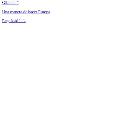
Gibraltar”
Una manera de hacer Europa
Facebook
Twitter
Instagram
Pinterest
Page load link
Ir
a
Arriba