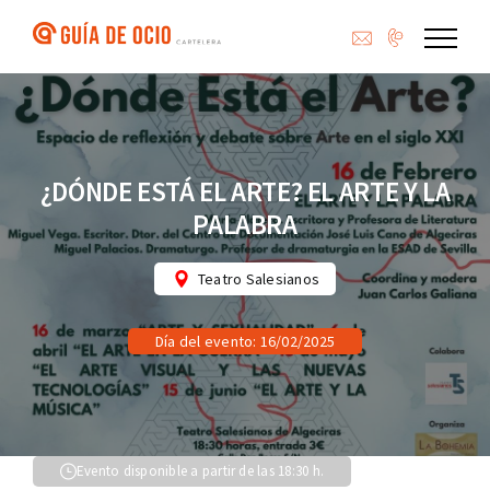
Saltar
al
contenido
¿DÓNDE ESTÁ EL ARTE? EL ARTE Y LA
PALABRA
Teatro Salesianos
Día del evento: 16/02/2025
Evento disponible a partir de las 18:30 h.