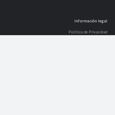
Información legal
Política de Privacidad
Poltica de Cookies
Desarrollo: Agencia Adhoc
“Elisa Carmen Fernández Marín ha sido beneficiaria del Fondo
Europeo de Desarrollo Regional cuyo objetivo es mejorar el uso y la
calidad de las tecnologías de la información y de las