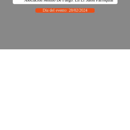
Asociación Molino De Fuego. En El Salón Parroquial
Día del evento: 28/02/2024