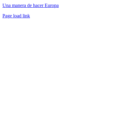
Una manera de hacer Europa
Facebook
Twitter
Instagram
Pinterest
Page load link
Ir
a
Arriba