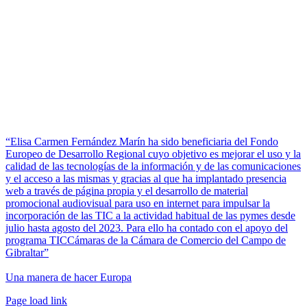
“Elisa Carmen Fernández Marín ha sido beneficiaria del Fondo
Europeo de Desarrollo Regional cuyo objetivo es mejorar el uso y la
calidad de las tecnologías de la información y de las comunicaciones
y el acceso a las mismas y gracias al que ha implantado presencia
web a través de página propia y el desarrollo de material
promocional audiovisual para uso en internet para impulsar la
incorporación de las TIC a la actividad habitual de las pymes desde
julio hasta agosto del 2023. Para ello ha contado con el apoyo del
programa TICCámaras de la Cámara de Comercio del Campo de
Gibraltar”
Una manera de hacer Europa
Facebook
Twitter
Instagram
Pinterest
Page load link