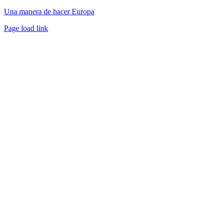
Una manera de hacer Europa
Facebook
Twitter
Instagram
Pinterest
Page load link
Ir
a
Arriba