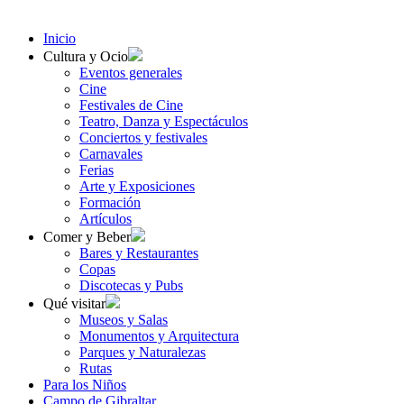
Inicio
Cultura y Ocio
Eventos generales
Cine
Festivales de Cine
Teatro, Danza y Espectáculos
Conciertos y festivales
Carnavales
Ferias
Arte y Exposiciones
Formación
Artículos
Comer y Beber
Bares y Restaurantes
Copas
Discotecas y Pubs
Qué visitar
Museos y Salas
Monumentos y Arquitectura
Parques y Naturalezas
Rutas
Para los Niños
Campo de Gibraltar