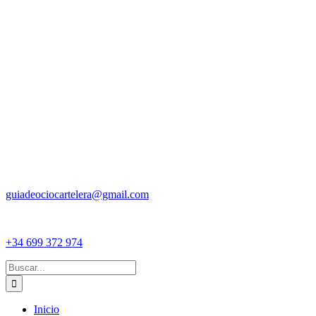
guiadeociocartelera@gmail.com
+34 699 372 974
Buscar:
Inicio