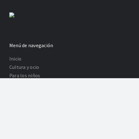
Menú de navegación
Inicio
Cultura y ocio
Para los niños
Revistas
Información legal
Política de Privacidad
Poltica de Cookies