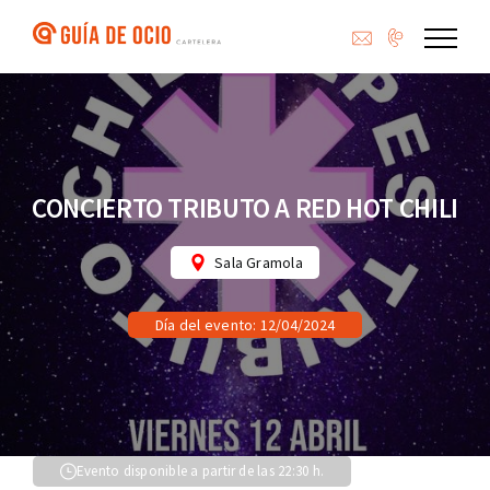
Saltar
al
contenido
CONCIERTO TRIBUTO A RED HOT CHILI
Sala Gramola
Día del evento: 12/04/2024
Evento disponible a partir de las 22:30 h.