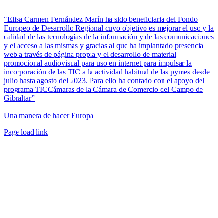
“Elisa Carmen Fernández Marín ha sido beneficiaria del Fondo
Europeo de Desarrollo Regional cuyo objetivo es mejorar el uso y la
calidad de las tecnologías de la información y de las comunicaciones
y el acceso a las mismas y gracias al que ha implantado presencia
web a través de página propia y el desarrollo de material
promocional audiovisual para uso en internet para impulsar la
incorporación de las TIC a la actividad habitual de las pymes desde
julio hasta agosto del 2023. Para ello ha contado con el apoyo del
programa TICCámaras de la Cámara de Comercio del Campo de
Gibraltar”
Una manera de hacer Europa
Facebook
Twitter
Instagram
Pinterest
Page load link
Ir
a
Arriba