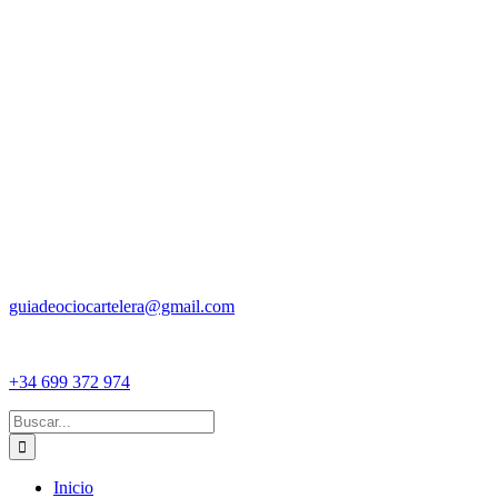
guiadeociocartelera@gmail.com
+34 699 372 974
Buscar:
Inicio