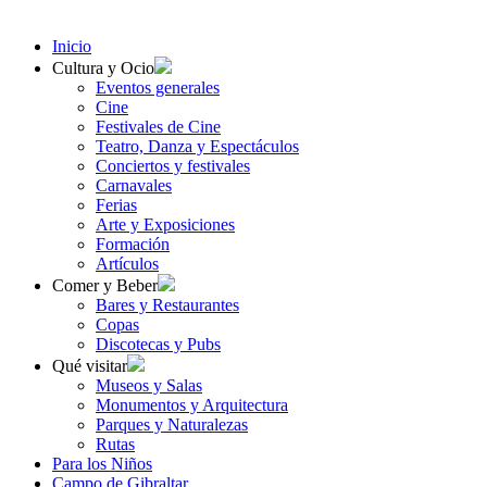
Inicio
Cultura y Ocio
Eventos generales
Cine
Festivales de Cine
Teatro, Danza y Espectáculos
Conciertos y festivales
Carnavales
Ferias
Arte y Exposiciones
Formación
Artículos
Comer y Beber
Bares y Restaurantes
Copas
Discotecas y Pubs
Qué visitar
Museos y Salas
Monumentos y Arquitectura
Parques y Naturalezas
Rutas
Para los Niños
Campo de Gibraltar