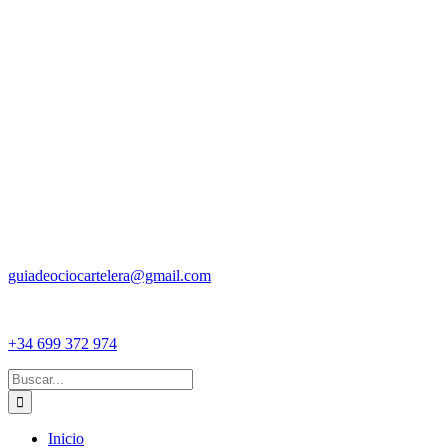
guiadeociocartelera@gmail.com
+34 699 372 974
Buscar:
Inicio