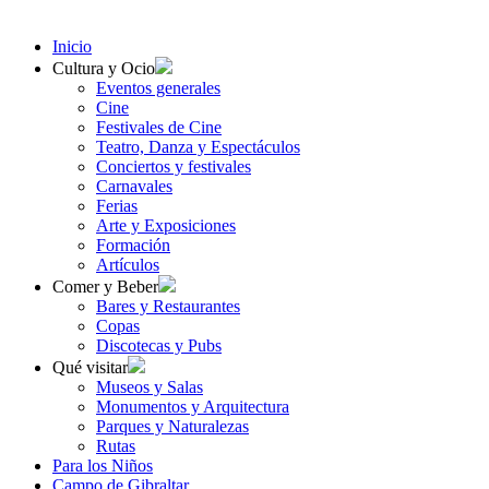
Inicio
Cultura y Ocio
Eventos generales
Cine
Festivales de Cine
Teatro, Danza y Espectáculos
Conciertos y festivales
Carnavales
Ferias
Arte y Exposiciones
Formación
Artículos
Comer y Beber
Bares y Restaurantes
Copas
Discotecas y Pubs
Qué visitar
Museos y Salas
Monumentos y Arquitectura
Parques y Naturalezas
Rutas
Para los Niños
Campo de Gibraltar