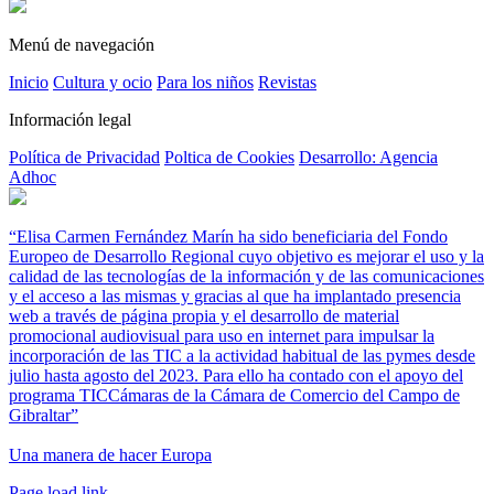
Menú de navegación
Inicio
Cultura y ocio
Para los niños
Revistas
Información legal
Política de Privacidad
Poltica de Cookies
Desarrollo: Agencia
Adhoc
“Elisa Carmen Fernández Marín ha sido beneficiaria del Fondo
Europeo de Desarrollo Regional cuyo objetivo es mejorar el uso y la
calidad de las tecnologías de la información y de las comunicaciones
y el acceso a las mismas y gracias al que ha implantado presencia
web a través de página propia y el desarrollo de material
promocional audiovisual para uso en internet para impulsar la
incorporación de las TIC a la actividad habitual de las pymes desde
julio hasta agosto del 2023. Para ello ha contado con el apoyo del
programa TICCámaras de la Cámara de Comercio del Campo de
Gibraltar”
Una manera de hacer Europa
Facebook
Twitter
Instagram
Pinterest
Page load link