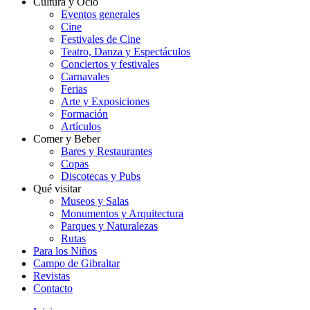
Cultura y Ocio
Eventos generales
Cine
Festivales de Cine
Teatro, Danza y Espectáculos
Conciertos y festivales
Carnavales
Ferias
Arte y Exposiciones
Formación
Artículos
Comer y Beber
Bares y Restaurantes
Copas
Discotecas y Pubs
Qué visitar
Museos y Salas
Monumentos y Arquitectura
Parques y Naturalezas
Rutas
Para los Niños
Campo de Gibraltar
Revistas
Contacto