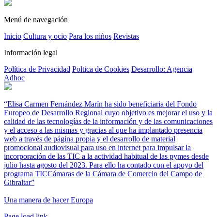
Menú de navegación
Inicio
Cultura y ocio
Para los niños
Revistas
Información legal
Política de Privacidad
Poltica de Cookies
Desarrollo: Agencia
Adhoc
“Elisa Carmen Fernández Marín ha sido beneficiaria del Fondo
Europeo de Desarrollo Regional cuyo objetivo es mejorar el uso y la
calidad de las tecnologías de la información y de las comunicaciones
y el acceso a las mismas y gracias al que ha implantado presencia
web a través de página propia y el desarrollo de material
promocional audiovisual para uso en internet para impulsar la
incorporación de las TIC a la actividad habitual de las pymes desde
julio hasta agosto del 2023. Para ello ha contado con el apoyo del
programa TICCámaras de la Cámara de Comercio del Campo de
Gibraltar”
Una manera de hacer Europa
Facebook
Twitter
Instagram
Pinterest
Page load link