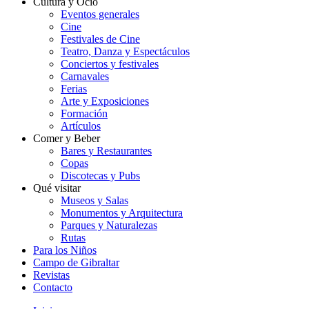
Cultura y Ocio
Eventos generales
Cine
Festivales de Cine
Teatro, Danza y Espectáculos
Conciertos y festivales
Carnavales
Ferias
Arte y Exposiciones
Formación
Artículos
Comer y Beber
Bares y Restaurantes
Copas
Discotecas y Pubs
Qué visitar
Museos y Salas
Monumentos y Arquitectura
Parques y Naturalezas
Rutas
Para los Niños
Campo de Gibraltar
Revistas
Contacto