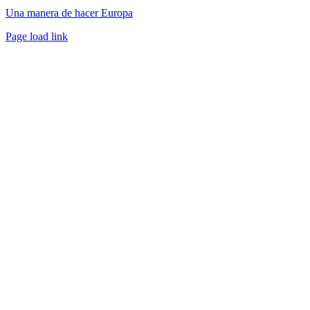
Una manera de hacer Europa
Facebook
Twitter
Instagram
Pinterest
Page load link
Ir
a
Arriba