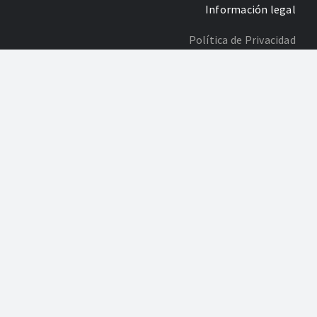
Información legal
Política de Privacidad
Poltica de Cookies
Desarrollo: Agencia Adhoc
gías de la información y de las comunicaciones y el acceso a las mismas y
pulsar la incorporación de las TIC a la actividad habitual de las pymes
 Comercio del Campo de Gibraltar”