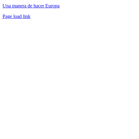
Una manera de hacer Europa
Facebook
Twitter
Instagram
Pinterest
Page load link
Ir
a
Arriba